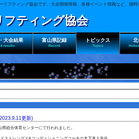
ーリフティング協会です。大会開催情報、各種イベント情報など、随時
リフティング協会
・大会結果
富山県記録
トピックス
北
d results
Record
Topics
Hokus
3.9.11更新)
山県総合体育センターにて行わ
れました。
ドストレングス&
コンディショニングコーチの木下進人先生。