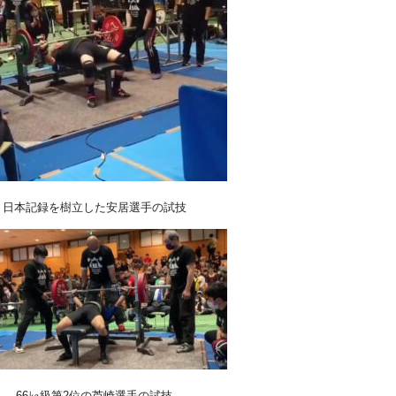
日本記録を樹立した安居選手の試技
66㎏級第2位の芦崎選手の試技