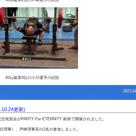
93㎏級第3位の小川選手の試技
2023.0
10.24更新)
記念祝賀会がPARTY For ETERNITY 銀座で開催されました。
常任理事）、芦崎理事長の2名が参加しました。