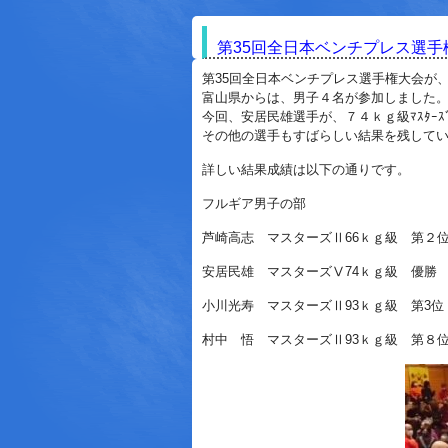
第35回全日本ベンチプレス選手権大会
第35回全日本ベンチプレス選手権大会が
富山県からは、男子４名が参加しました
今回、安居民雄選手が、７４ｋｇ級ﾏｽﾀｰ
その他の選手もすばらしい結果を残して
詳しい結果成績は以下の通りです。
フルギア男子の部
芦崎高志 マスターズⅡ66ｋｇ級 第２位
安居民雄 マスターズⅤ74ｋｇ級 優勝
小川光寿 マスターズⅡ93ｋｇ級 第3位 
村中 悟 マスターズⅡ93ｋｇ級 第８位