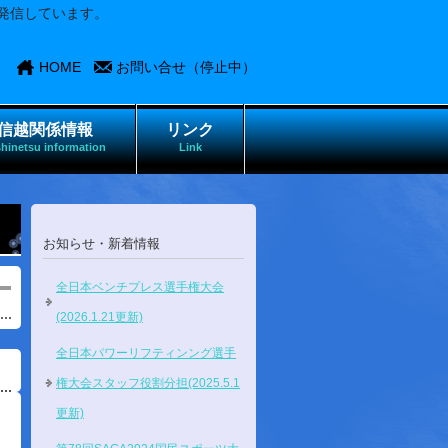
発信しています。
HOME
お問い合せ（停止中）
信越関係情報
リンク
hinetsu information
Link
お知らせ・新着情報
全日本ベンチプレス選手権大会
(2026.1.21更新)
全日本パワーリフティンング選手
権大会スタッフ役割分担(2025.5.1
更新)