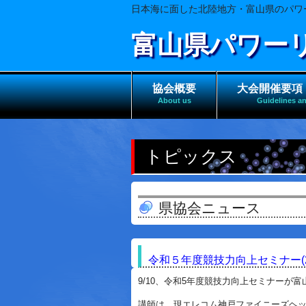
日本海に面した北陸地方・富山県のパワ
富山県パワー
協会概要
大会開催要項
About us
Guidelines an
トピックス
県協会ニュース
令和５年度競技力向上セミナー(202
9/10、
令和5年度競技力向上セミナーが富
講師は、現エレコム神戸ファイニーズヘッ