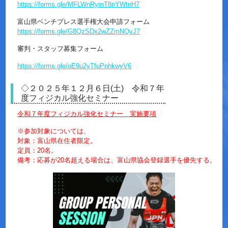
https://forms.gle/MFLWnRymT8nYWtnH7
富山県ベンチプレス選手権大会申請フォーム
https://forms.gle/G8QzSDx2wZZmNQvJ7
審判・スタッフ募集フォーム
https://forms.gle/
oE9u2yTfuPnhkwyV6
◇２０２５年１２月６日(土) 令和７年
度フィジカル強化セミナー
令和７年度フィジカル強化セミナー 実施要項
※参加対象については、
対象：富山県在住者限定。
定員：20名。
備考：応募が20名超える場合は、富山県協会登録選手を優先する
。