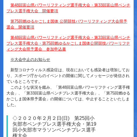
第48回富山県パワーリフティング選手権大会・第33回富山県ベンチ
プレス選手権大会 開催要項
第75回燃ゆるかごしま国体 公開競技パワーリフティング大会県予
選会 開催要項
第48回富山県パワーリフティング選手権大会・第33回富山県ベンチ
プレス選手権大会・第75回燃ゆるかごしま国体公開競技パワーリフテ
ィング大会県予選会 参加申込書
※大会中止のお知らせ
新型コロナウィルス感染症は、現在においても感染者は増加してお
り、スポーツ庁からのイベントの開催に関してメッセージが発信され
ているところです。
このような状況を鑑み、「第48回富山県パワーリフティング選手権
大会」、「第33回富山県ベンチプレス選手権大会」、「第75回燃ゆる
かごしま国体県予選会」の開催については、中止することといたしま
した。
◇２０２０年２月２日(日) 第25回小
矢部市ベンチプレス選手権大会・第19
回小矢部市マラソンベンチプレス選手
権大会