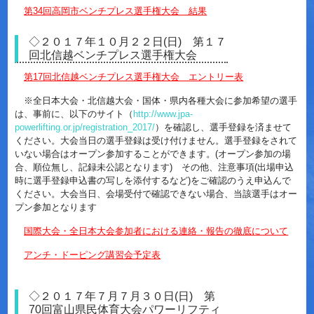
第34回高岡市ベンチプレス選手権大会 結果
◇２０１７年１０月２２日(日) 第１７
回北信越ベンチプレス選手権大会
第17回北信越ベンチプレス選手権大会 エントリー表
※全日本大会・北信越大会・国体・県内各種大会に参加希望の選手
は、事前に、以下のサイト（
http://www.jpa-
powerlifting.or.jp/registration_2017/
）を確認し、選手登録を済ませて
ください。大会当日の選手登録は受け付けません。選手登録をされて
いない場合はオープン参加することができます。(オープン参加の場
合、順位無し、記録未公認となります) その他、注意事項(出場申込
時に選手登録申込書の写しを添付するなど)をご確認のうえ申込んで
ください。大会当日、会場受付で確認できない場合、当該選手はオー
プン参加となります
国際大会・全日本大会参加者における連絡・報告の徹底について
アンチ・ドーピング講習会予定表
◇２０１７年７月７月３０日(日) 第
70回富山県民体育大会パワーリフティ