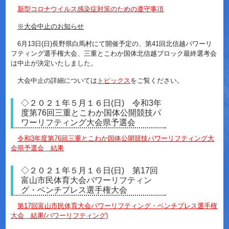
新型コロナウイルス感染症対策のための遵守事項
※大会中止のお知らせ
6月13日(日)長野県白馬村にて開催予定の、第41回北信越パワーリ
フティング選手権大会、三重とこわか国体北信越ブロック最終選考会
は中止が決定いたしました。
大会中止の詳細については
トピックス
をご覧ください。
◇２０２１年５月１６日(日) 令和3年
度第76回三重とこわか国体公開競技パ
ワーリフティング大会県予選会
令和3年度第76回三重とこわか国体公開競技パワーリフティング大
会県予選会 結果
◇２０２１年５月１６日(日) 第17回
富山市民体育大会パワーリフティン
グ・ベンチプレス選手権大会
第17回富山市民体育大会パワーリフティング・ベンチプレス選手権
大会 結果(パワーリフティング)