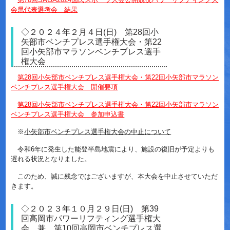
会県代表選考会 結果
◇２０２４年２月４日(日) 第28回小
矢部市ベンチプレス選手権大会・第22
回小矢部市マラソンベンチプレス選手
権大会
第28回小矢部市ベンチプレス選手権大会・第22回小矢部市マラソン
ベンチプレス選手権大会 開催要項
第28回小矢部市ベンチプレス選手権大会・第22回小矢部市マラソン
ベンチプレス選手権大会 参加申込書
※
小矢部市ベンチプレス選手権大会の中止について
令和6年に発生した能登半島地震により、
施設の復旧が予定よりも
遅れる状況となりました。
このため、誠に残念ではございますが、
本大会を中止させていただ
きます。
◇２０２３年１０月２９日(日) 第39
回高岡市パワーリフティング選手権大
会 兼 第10回高岡市ベンチプレス選